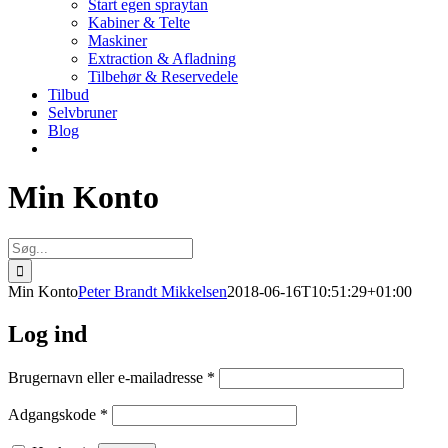
Start egen spraytan
Kabiner & Telte
Maskiner
Extraction & Afladning
Tilbehør & Reservedele
Tilbud
Selvbruner
Blog
Min Konto
Søg
efter:
Min Konto
Peter Brandt Mikkelsen
2018-06-16T10:51:29+01:00
Log ind
Påkrævet
Brugernavn eller e-mailadresse
*
Påkrævet
Adgangskode
*