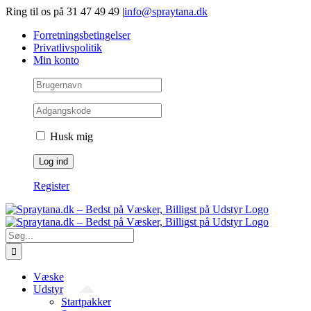
Gå
Ring til os på 31 47 49 49
|
info@spraytana.dk
videre
Forretningsbetingelser
til
Privatlivspolitik
indhold
Min konto
Husk mig
Register
Søg
efter:
Væske
Udstyr
Startpakker