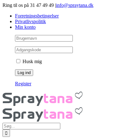
Gå
Ring til os på 31 47 49 49
|
info@spraytana.dk
videre
Forretningsbetingelser
til
Privatlivspolitik
indhold
Min konto
Husk mig
Register
Søg
efter: