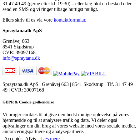
31 47 49 49 (gerne efter kl. 19:30) – eller læg blot en besked eller
send en SMS og vi ringer tilbage hurtigst muligt.
Ellers skriv til os via vore
kontaktformular
.
Spraytana.dk ApS
Grenåvej 663
8541 Skødstrup
CVR: 39097168
info@spraytana.dk
Spraytana.dk ApS | Grenåvej 663 | 8541 Skødstrup | Tlf. 31 47 49
49 | CVR: 39097168
facebook
instagram
GDPR & Cookie godkendelse
Vi bruger cookies til at give den bedst mulige oplevelse på vores
hjemmeside og til at analysere trafik og data. Vi deler også
oplysninger om din brug af vores website med vores sociale medier,
annonceringspartnere og analysepartnere.
Acceptér
Afvis
Læs mere