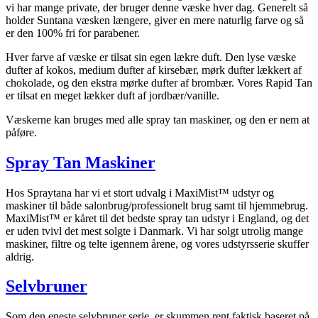
vi har mange private, der bruger denne væske hver dag. Generelt så
holder Suntana væsken længere, giver en mere naturlig farve og så
er den 100% fri for parabener.
Hver farve af væske er tilsat sin egen lækre duft. Den lyse væske
dufter af kokos, medium dufter af kirsebær, mørk dufter lækkert af
chokolade, og den ekstra mørke dufter af brombær. Vores Rapid Tan
er tilsat en meget lækker duft af jordbær/vanille.
Væskerne kan bruges med alle spray tan maskiner, og den er nem at
påføre.
Spray Tan Maskiner
Hos Spraytana har vi et stort udvalg i MaxiMist™ udstyr og
maskiner til både salonbrug/professionelt brug samt til hjemmebrug.
MaxiMist™ er kåret til det bedste spray tan udstyr i England, og det
er uden tvivl det mest solgte i Danmark. Vi har solgt utrolig mange
maskiner, filtre og telte igennem årene, og vores udstyrsserie skuffer
aldrig.
Selvbruner
Som den eneste selvbruner serie, er skummen rent faktisk baseret på