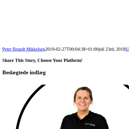
Peter Brandt Mikkelsen
2019-02-27T00:04:38+01:00
juli 23rd, 2018
|
U
Share This Story, Choose Your Platform!
facebook
twitter
linkedin
pinterest
Beslægtede indlæg