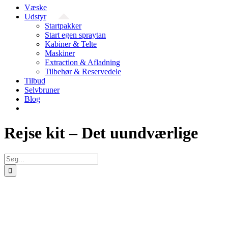
Væske
Udstyr
Startpakker
Start egen spraytan
Kabiner & Telte
Maskiner
Extraction & Afladning
Tilbehør & Reservedele
Tilbud
Selvbruner
Blog
Rejse kit – Det uundværlige
Søg
efter:
Se
større
billede