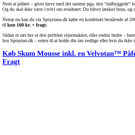
Nem at påføre – giver farve med det samme pga. den “indbyggede” b
Og du skal ikke være i tvivl om resultatet: Du bliver lækker brun, og d
Netop nu kan du via Spraytana.dk købe en kombisæt bestående af 2
til
kun 160 kr. + fragt.
Sådan et sæt her er den perfekte rejsemakker, eller endnu bedre – bar
hos Spraytan.dk – enten til at holde din tan vedlige eller hvis du ikke
Køb Skum Mousse inkl. en Velvotan™ Påf
Fragt