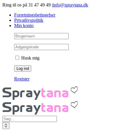
Gå
Ring til os på 31 47 49 49
|
info@spraytana.dk
videre
Forretningsbetingelser
til
Privatlivspolitik
indhold
Min konto
Husk mig
Register
Søg
efter: