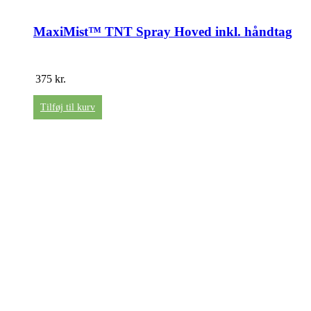
MaxiMist™ TNT Spray Hoved inkl. håndtag
375
kr.
Tilføj til kurv