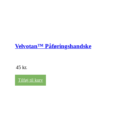
Velvotan™ Påføringshandske
45
kr.
Tilføj til kurv