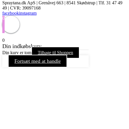
Spraytana.dk ApS | Grenåvej 663 | 8541 Skødstrup | Tlf. 31 47 49
49 | CVR: 39097168
facebook
instagram
0
0
Din indkøbskurv
Din kurv er tom
Tilbage til Shoppen
Fortsæt med at handle