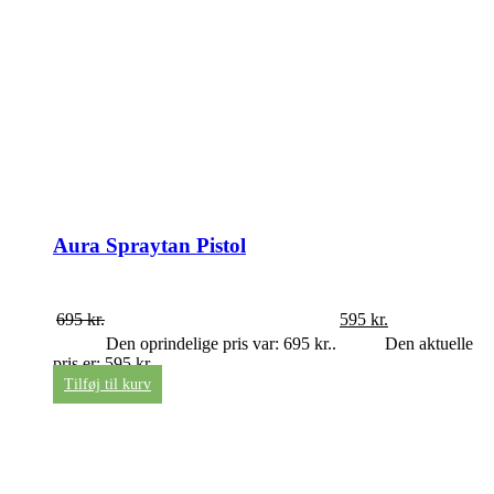
Aura Spraytan Pistol
695
kr.
595
kr.
Den oprindelige pris var: 695 kr..
Den aktuelle
pris er: 595 kr..
Tilføj til kurv