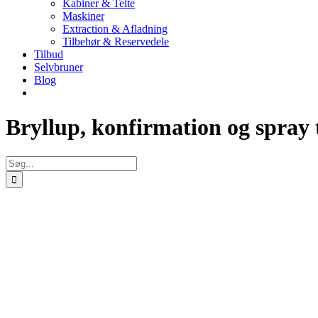
Kabiner & Telte
Maskiner
Extraction & Afladning
Tilbehør & Reservedele
Tilbud
Selvbruner
Blog
Bryllup, konfirmation og spray 
Søg
efter:
Se
større
billede