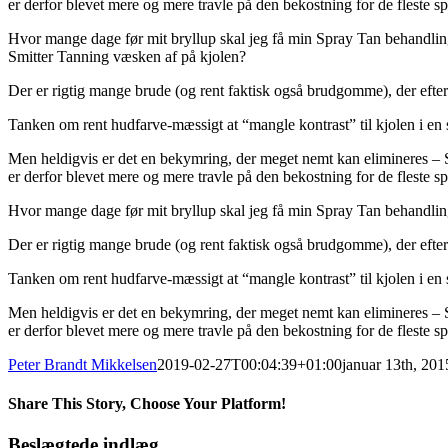
er derfor blevet mere og mere travle på den bekostning for de fleste sp
Hvor mange dage før mit bryllup skal jeg få min Spray Tan behandli
Smitter Tanning væsken af på kjolen?
Der er rigtig mange brude (og rent faktisk også brudgomme), der efterh
Tanken om rent hudfarve-mæssigt at “mangle kontrast” til kjolen i en 
Men heldigvis er det en bekymring, der meget nemt kan elimineres – 
er derfor blevet mere og mere travle på den bekostning for de fleste sp
Hvor mange dage før mit bryllup skal jeg få min Spray Tan behandlin
Der er rigtig mange brude (og rent faktisk også brudgomme), der efterh
Tanken om rent hudfarve-mæssigt at “mangle kontrast” til kjolen i en 
Men heldigvis er det en bekymring, der meget nemt kan elimineres – 
er derfor blevet mere og mere travle på den bekostning for de fleste sp
Peter Brandt Mikkelsen
2019-02-27T00:04:39+01:00
januar 13th, 201
Share This Story, Choose Your Platform!
facebook
twitter
linkedin
pinterest
Beslægtede indlæg