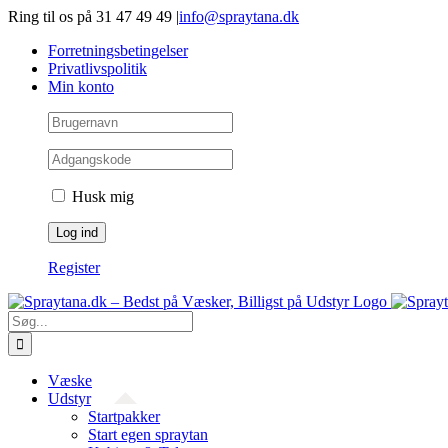
Gå
Ring til os på 31 47 49 49
|
info@spraytana.dk
videre
Forretningsbetingelser
til
Privatlivspolitik
indhold
Min konto
Husk mig
Register
Søg
efter:
Væske
Udstyr
Startpakker
Start egen spraytan