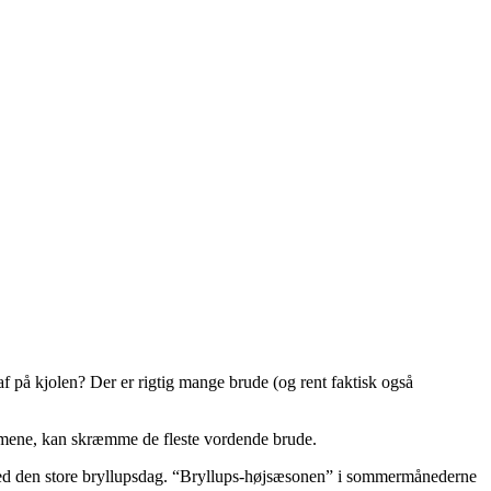
 på kjolen? Der er rigtig mange brude (og rent faktisk også
 armene, kan skræmme de fleste vordende brude.
 med den store bryllupsdag. “Bryllups-højsæsonen” i sommermånederne