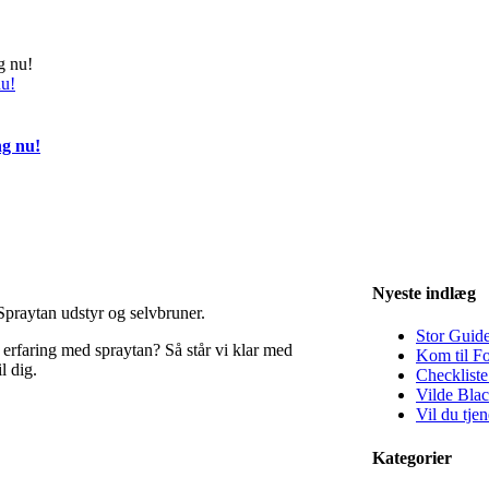
nu!
ng nu!
Nyeste indlæg
praytan udstyr og selvbruner.
Stor Guide
de erfaring med spraytan? Så står vi klar med
Kom til F
l dig.
Checkliste
Vilde Blac
Vil du tje
Kategorier