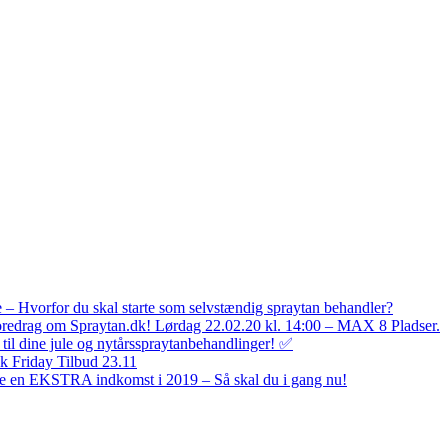
 – Hvorfor du skal starte som selvstændig spraytan behandler?
oredrag om Spraytan.dk! Lørdag 22.02.20 kl. 14:00 – MAX 8 Pladser.
 til dine jule og nytårsspraytanbehandlinger! ✅
k Friday Tilbud 23.11
ne en EKSTRA indkomst i 2019 – Så skal du i gang nu!