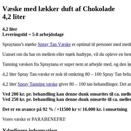
antal
Væske med lækker duft af Chokolade
4,2 liter
4,2 liter
Leveringstid = 5-8 arbejdsdage
Spraytana’s mørke
Spray Tan Væske
er optimal til personer med med
Uanset om du har en mellem eller mørk hudtype, vil du opleve en b
Tanning væsken fra Spraytana er super nem at arbejde med, og den løb
4,2 liter Spray Tan-væske er nok til omkring 80 – 100 Spray Tan beh
4,2 liter
Spray Tanning væske
giver 80 – 100 tan behandlinger. Det a
Ved 200 kr. pr. behandling kan denne dunk omsættes til ca. mell
Ved 250 kr. pr. behandling kan denne dunk omsætte til ca. melle
Det er en avance på 92 % / +11500 kr v/ 16.000 kr. i omsætning
Vores væske er PARABENEFRI!
Yderligere information