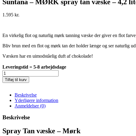
Suntana – MØRK spray tan væske – 4,2 li
1.595
kr.
En virkelig flot og naturlig mørk tanning væske der giver en flot farve
Bliv brun med en flot og mørk tan der holder længe og ser naturlig ud 
Væsken har en uimodståelig duft af chokolade!
Leveringstid = 5-8 arbejdsdage
Suntana
-
Tilføj til kurv
MØRK
spray
tan
Beskrivelse
væske
Yderligere information
-
Anmeldelser (0)
4,2
liter
Beskrivelse
-
Premium
Spray Tan væske – Mørk
Væske