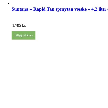
Suntana – Rapid Tan spraytan væske – 4,2 lite
1.795
kr.
Tilføj til kurv