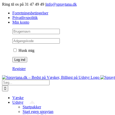
Gå
Ring til os på 31 47 49 49
|
info@spraytana.dk
videre
Forretningsbetingelser
til
Privatlivspolitik
indhold
Min konto
Husk mig
Register
Søg
efter:
Væske
Udstyr
Startpakker
Start egen spraytan