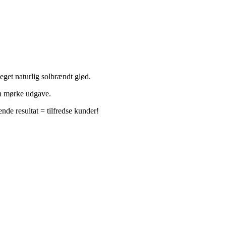
get naturlig solbrændt glød.
en mørke udgave.
de resultat = tilfredse kunder!