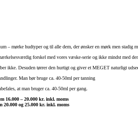
ium – mørke hudtyper og til alle dem, der ønsker en mørk men stadig me
emærkelsesværdig forskel med vores væske-serie og ikke mindst med d
er ikke. Desuden tørrer den hurtigt og giver et MEGET naturligt udseen
andlinger. Man bør bruge ca. 40-50ml per tanning
nbefales, at man bruger ca. 40-50ml per gang.
em 16.000 – 20.000 kr. inkl. moms
m 20.000 og 25.000 kr. inkl. moms