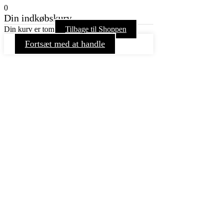
0
Din indkøbskurv
Din kurv er tom
Tilbage til Shoppen
Fortsæt med at handle