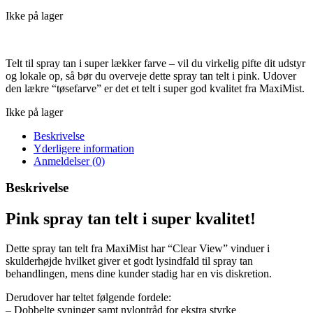
oprindelige
aktuelle
Ikke på lager
pris
pris
var:
er:
975 kr..
695 kr..
Telt til spray tan i super lækker farve – vil du virkelig pifte dit udstyr
og lokale op, så bør du overveje dette spray tan telt i pink. Udover
den lækre “tøsefarve” er det et telt i super god kvalitet fra MaxiMist.
Ikke på lager
Beskrivelse
Yderligere information
Anmeldelser (0)
Beskrivelse
Pink spray tan telt i super kvalitet!
Dette spray tan telt fra MaxiMist har “Clear View” vinduer i
skulderhøjde hvilket giver et godt lysindfald til spray tan
behandlingen, mens dine kunder stadig har en vis diskretion.
Derudover har teltet følgende fordele:
– Dobbelte syninger samt nylontråd for ekstra styrke