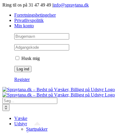
Gå
Ring til os på 31 47 49 49
|
info@spraytana.dk
videre
Forretningsbetingelser
til
Privatlivspolitik
indhold
Min konto
Husk mig
Register
Søg
efter:
Væske
Udstyr
Startpakker