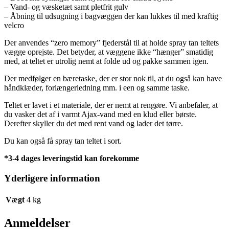
– Vand- og væsketæt samt pletfrit gulv
– Åbning til udsugning i bagvæggen der kan lukkes til med kraftig
velcro
Der anvendes “zero memory” fjederstål til at holde spray tan teltets
vægge oprejste. Det betyder, at væggene ikke “hænger” smatidig
med, at teltet er utrolig nemt at folde ud og pakke sammen igen.
Der medfølger en bæretaske, der er stor nok til, at du også kan have
håndklæder, forlængerledning mm. i een og samme taske.
Teltet er lavet i et materiale, der er nemt at rengøre. Vi anbefaler, at
du vasker det af i varmt Ajax-vand med en klud eller børste.
Derefter skyller du det med rent vand og lader det tørre.
Du kan også få spray tan teltet i sort.
*3-4 dages leveringstid kan forekomme
Yderligere information
Vægt
4 kg
Anmeldelser