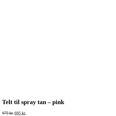
Telt til spray tan – pink
Den
Den
975
kr.
695
kr.