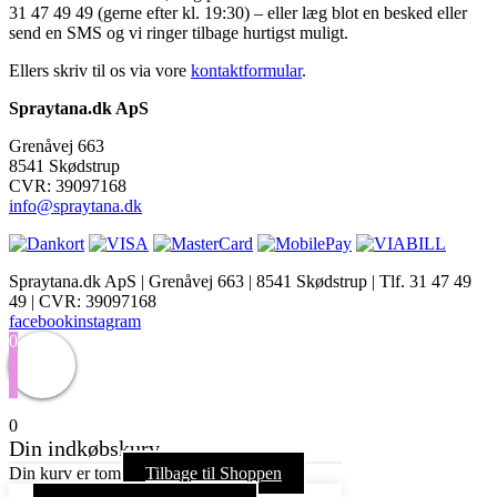
31 47 49 49 (gerne efter kl. 19:30) – eller læg blot en besked eller
send en SMS og vi ringer tilbage hurtigst muligt.
Ellers skriv til os via vore
kontaktformular
.
Spraytana.dk ApS
Grenåvej 663
8541 Skødstrup
CVR: 39097168
info@spraytana.dk
Spraytana.dk ApS | Grenåvej 663 | 8541 Skødstrup | Tlf. 31 47 49
49 | CVR: 39097168
facebook
instagram
0
0
Din indkøbskurv
Din kurv er tom
Tilbage til Shoppen