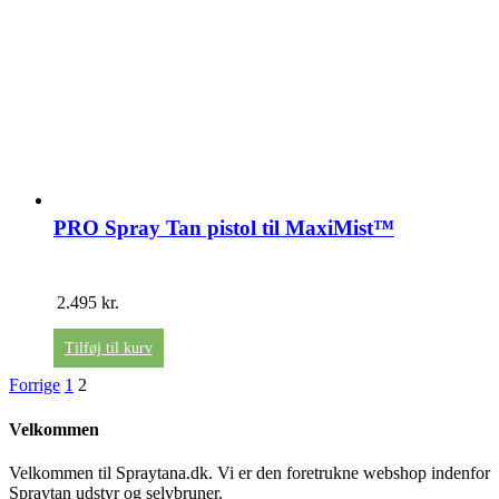
PRO Spray Tan pistol til MaxiMist™
2.495
kr.
Tilføj til kurv
Forrige
1
2
Velkommen
Velkommen til Spraytana.dk. Vi er den foretrukne webshop indenfor
Spraytan udstyr og selvbruner.