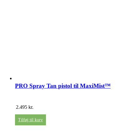
PRO Spray Tan pistol til MaxiMist™
2.495
kr.
Tilføj til kurv