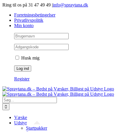
Gå
Ring til os på 31 47 49 49
|
info@spraytana.dk
videre
Forretningsbetingelser
til
Privatlivspolitik
indhold
Min konto
Husk mig
Register
Søg
efter:
Væske
Udstyr
Startpakker