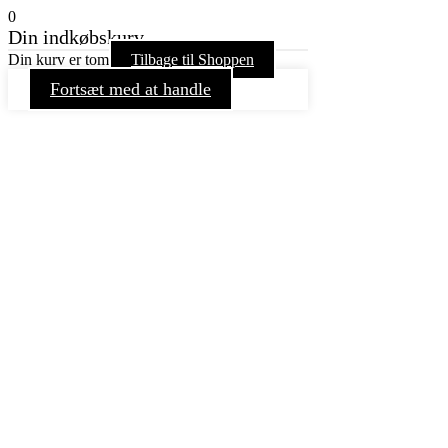
0
Din indkøbskurv
Din kurv er tom
Tilbage til Shoppen
Fortsæt med at handle